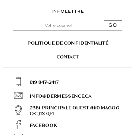
I N F O L E T T R E
GO
POLITIQUE DE CONFIDENTIALITÉ
CONTACT
819 847-2417
INFO@DERMESSENCE.CA
2381 PRINCIPALE OUEST #110 MAGOG
QC J1X 0J4
FACEBOOK